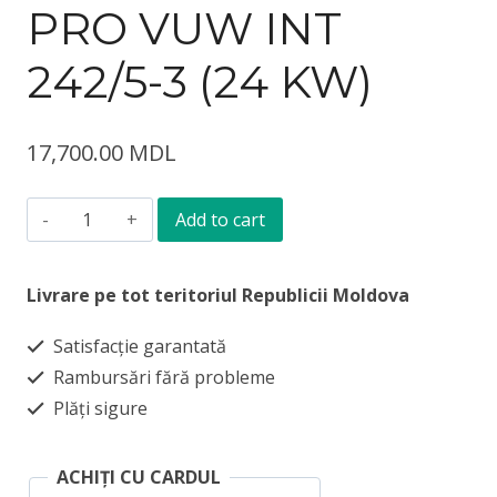
PRO VUW INT
242/5-3 (24 KW)
17,700.00
MDL
Cazan
Add to cart
pe
gaz
Livrare pe tot teritoriul Republicii Moldova
Vaillant
Satisfacție garantată
TurboTEC
Rambursări fără probleme
PRO
Plăți sigure
VUW
INT
ACHIȚI CU CARDUL