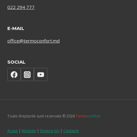
022 294 777
E-MAIL
office@termoconfort.md
SOCIAL
Toate drepturile sunt rezervate © 2026
Termo
confort
Acasă
|
Magazin
|
Despre noi
|
Contacte