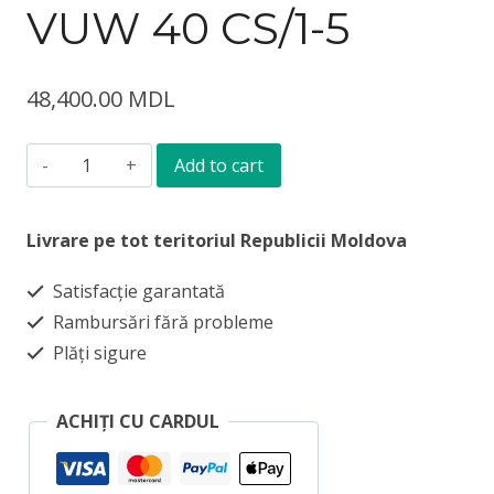
VUW 40 CS/1-5
48,400.00
MDL
Cazan
Add to cart
pe
gaz
Livrare pe tot teritoriul Republicii Moldova
Vaillant
Satisfacție garantată
EcoTec
Rambursări fără probleme
Plus
Plăți sigure
VUW
40
ACHIȚI CU CARDUL
CS/1-
5