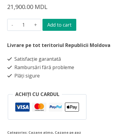
21,900.00
MDL
Cazan
Add to cart
pe
gaz
Livrare pe tot teritoriul Republicii Moldova
Vaillant
Satisfacție garantată
AtmoTEC
Rambursări fără probleme
pro
Plăți sigure
VUW
280/5-
ACHIȚI CU CARDUL
3
quantity
Categories:
Cazane atmo
,
Cazane pe gaz