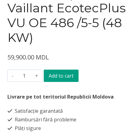
Vaillant EcotecPlus
VU OE 486 /5-5 (48
KW)
59,900.00
MDL
Cazan
Add to cart
pe
gaz
Livrare pe tot teritoriul Republicii Moldova
cu
Satisfacție garantată
condensație
Rambursări fără probleme
Vaillant
Plăți sigure
EcotecPlus