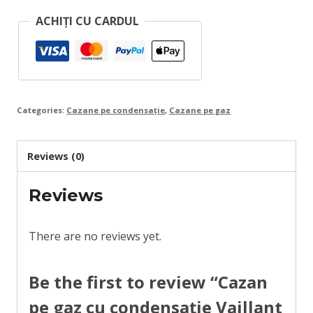
VU
ACHIȚI CU CARDUL
OE
486
/5-
5
Categories:
Cazane pe condensație
,
Cazane pe gaz
(48
KW)
Reviews (0)
quantity
Reviews
There are no reviews yet.
Be the first to review “Cazan
pe gaz cu condensație Vaillant