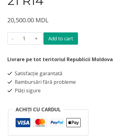
21 R14
20,500.00
MDL
Cazan
Add to cart
electric
Vaillant
Livrare pe tot teritoriul Republicii Moldova
EloBlock
Satisfacție garantată
VE
Rambursări fără probleme
21
Plăți sigure
R14
quantity
ACHIȚI CU CARDUL