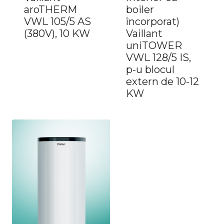
aroTHERM
boiler
VWL 105/5 AS
încorporat)
(380V), 10 KW
Vaillant
uniTOWER
VWL 128/5 IS,
p-u blocul
extern de 10-12
KW