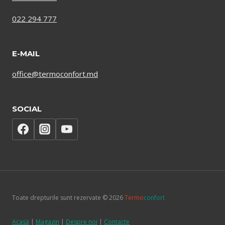
022 294 777
E-MAIL
office@termoconfort.md
SOCIAL
Toate drepturile sunt rezervate © 2026
Termo
confort
Acasă
|
Magazin
|
Despre noi
|
Contacte