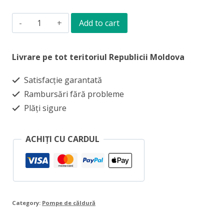
Buffer
Add to cart
Vaillant
uniSTOR
Livrare pe tot teritoriul Republicii Moldova
VPS
Satisfacție garantată
R
Rambursări fără probleme
100/1-
Plăți sigure
M,
100L
ACHIȚI CU CARDUL
p-
u
pompă
de
Category:
Pompe de căldură
căldură