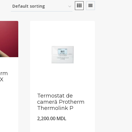
erm
UX
Termostat de
cameră Protherm
Thermolink P
2,200.00
MDL