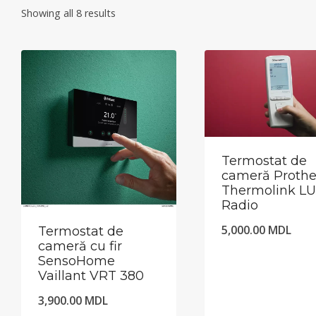
Showing all 8 results
Termostat de
s
cameră Proth
Thermolink L
Radio
5,000.00
MDL
Termostat de
cameră cu fir
SensoHome
Vaillant VRT 380
3,900.00
MDL