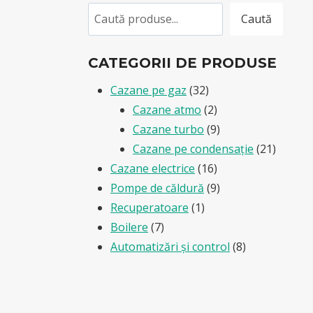
Caută
Caută
CATEGORII DE PRODUSE
32
Cazane pe gaz
32
products
2
Cazane atmo
2
products
9
Cazane turbo
9
products
21
Cazane pe condensație
21
16
product
Cazane electrice
16
products
9
Pompe de căldură
9
1
products
Recuperatoare
1
7
product
Boilere
7
products
8
Automatizări și control
8
products