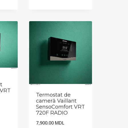
t
 VRT
Termostat de
cameră Vaillant
SensoComfort VRT
720F RADIO
7,900.00
MDL