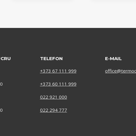
UCRU
TELEFON
E-MAIL
+373 67 111 999
office@termoc
00
+373 60 111 999
022 921 000
00
022 294 777