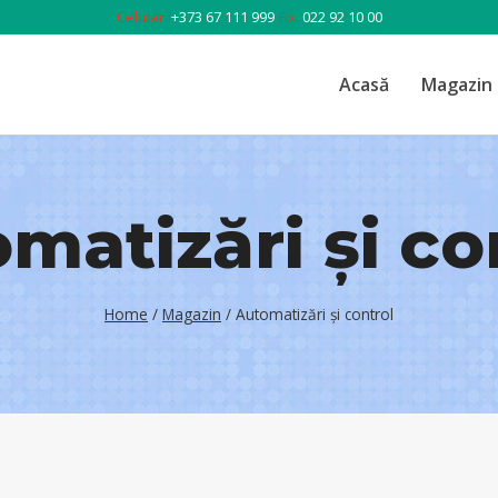
Celular:
+373 67 111 999
Fix:
022 92 10 00
Acasă
Magazin
matizări și co
Home
/
Magazin
/
Automatizări și control